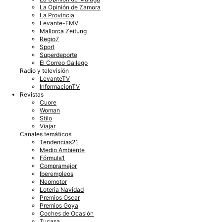
La Opinión de Zamora
La Provincia
Levante-EMV
Mallorca Zeitung
Regio7
Sport
Superdeporte
El Correo Gallego
Radio y televisión
LevanteTV
InformacionTV
Revistas
Cuore
Woman
Stilo
Viajar
Canales temáticos
Tendencias21
Medio Ambiente
Fórmula1
Compramejor
Iberempleos
Neomotor
Loteria Navidad
Premios Oscar
Premios Goya
Coches de Ocasión
Tucasa