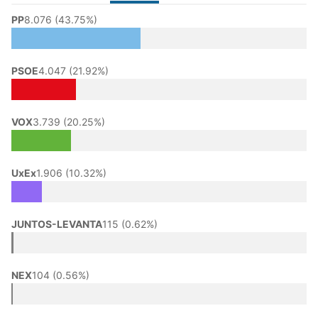
PP
8.076 (43.75%)
PSOE
4.047 (21.92%)
VOX
3.739 (20.25%)
UxEx
1.906 (10.32%)
JUNTOS-LEVANTA
115 (0.62%)
NEX
104 (0.56%)