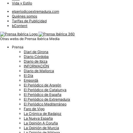
Vida y Estilo
elperiodicoextremadura.com
Quiénes somos
Tarifas de Publicidad
bContent
Otras webs de Prensa Ibérica Media
Prensa
Diari de Girona
Diario Córdoba
Diario de Ibiza
INFORMACIÓN
Diario de Mallorca
El Día
Empordà
El Periódico de Aragón
El Periódico de Catalunya
El Periódico de España
El Periódico de Extremadura
El Periódico Mediterráneo
Faro de Vigo
La Crónica de Badajoz
La Nueva España
La Opinión A Coruña
La Opinión de Murcia
La Opinión de Málaga