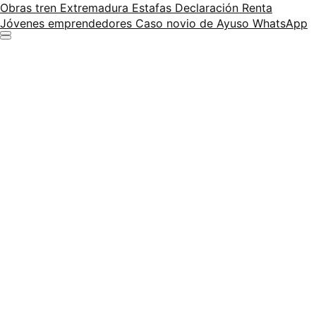
Obras tren Extremadura
Estafas Declaración Renta
Jóvenes emprendedores
Caso novio de Ayuso
WhatsApp